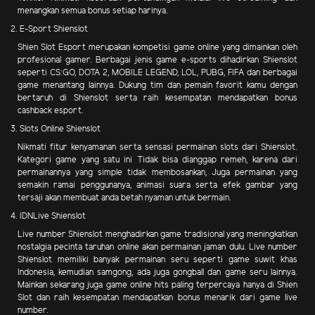
menangkan semua bonus setiap harinya.
2. E-Sport Shienslot
Shien Slot Esport merupakan kompetisi game online yang dimainkan oleh
profesional gamer. Berbagai jenis game e-sports dihadirkan Shienslot
seperti CS:GO, DOTA 2, MOBILE LEGEND, LOL, PUBG, FIFA dan berbagai
game menantang lainnya. Dukung tim dan pemain favorit kamu dengan
bertaruh di Shienslot serta raih kesempatan mendapatkan bonus
cashback esport.
3. Slots Online Shienslot
Nikmati fitur kenyamanan serta sensasi permainan slots dari Shienslot.
Kategori game yang satu ini Tidak bisa dianggap remeh, karena dari
permainannya yang simple tidak membosankan, Juga permainan yang
semakin ramai penggunanya, animasi suara serta efek gambar yang
tersaji akan membuat anda betah nyaman untuk bermain.
4. IDNLive Shienslot
Live number Shienslot menghadirkan game tradisional yang meningkatkan
nostalgia pecinta taruhan online akan permainan jaman dulu. Live number
Shienslot memiliki banyak permainan seru seperti game suwit khas
Indonesia, kemudian samgong, ada juga gongball dan game seru lainnya.
Mainkan sekarang juga game online hits paling terpercaya hanya di Shien
Slot dan raih kesempatan mendapatkan bonus menarik dari game live
number.