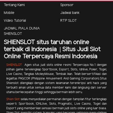
Tentang Kami
Sponsor
Mobile
Jadwal bank
Video Tutorial
RTP SLOT
JADWAL PIALA DUNIA
SHIENSLOT
SHIENSLOT situs taruhan online
terbaik di Indonesia | Situs Judi Slot
Online Terpercaya Resmi Indonesia
SHIENSLOT
Agen situs judi slots online resmi Terpercaya No.1 dengan
pilihan game terelengkap Sportbook, Esport, Slots, Idnlive, Poker, Togel,
Live Casino, Tangkas MickeyMouse, Tembak ikan.
Telah bersertifikasi dan
legalitas PAGCOR (Philippine Amusement And Gaming Corporation).Situs
Shienslot dilengkapi dengan sistem keamanan terenkripsi anti hack yang
terbukti aman untuk semua data member kami dan langsung dari server
utama berkecepatan tinggi sehingga bermain lebih seru.
Shien Slot
selalu menyediakan permainan dengan tampilan fitur terlengkap
seperti Sportbook, IDNLlive, Slots, Pragmatic, Live Casino, Togel dan
Esport yang memberikan sensasi bermain judi slots online yang luar biasa.
Shien Slot memiliki sistem transaksi yang beragam sehingga memudahkan