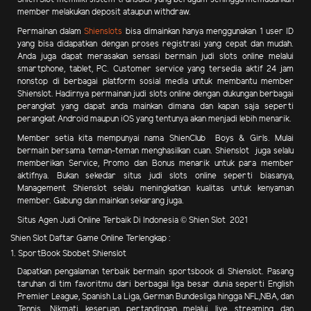
member melakukan deposit ataupun withdraw.
Permainan dalam
Shienslots
bisa dimainkan hanya menggunakan 1 user ID
yang bisa didapatkan dengan proses registrasi yang cepat dan mudah.
Anda juga dapat merasakan sensasi bermain judi slots online melalui
smartphone, tablet, PC. Customer service yang tersedia aktif 24 jam
nonstop di berbagai platform sosial media untuk membantu member
Shienslot. Hadirnya permainan judi slots online dengan dukungan berbagai
perangkat yang dapat anda mainkan dimana dan kapan saja seperti
perangkat Android maupun iOS yang tentunya akan menjadi lebih menarik.
Member setia kita mempunyai nama ShienClub Boys & Girls. Mulai
bermain bersama teman-teman menghasilkan cuan.
Shienslot juga selalu
memberikan Service, Promo dan Bonus menarik
untuk para member
aktifnya. Bukan sekedar situs judi slots online seperti biasanya,
Management Shienslot selalu meningkatkan kualitas untuk kenyaman
member. Gabung dan mainkan sekarang juga.
Situs Agen Judi Online Terbaik Di Indonesia © Shien Slot 2021
Shien Slot Daftar Game Online Terlengkap :
1. SportBook Sbobet Shienslot
Dapatkan pengalaman terbaik bermain sportsbook di Shienslot. Pasang
taruhan di tim favoritmu dari berbagai liga besar dunia seperti English
Premier League, Spanish La Liga, German Bundesliga hingga NFL,NBA, dan
Tennis. Nikmati keseruan pertandingan melalui live streaming dan