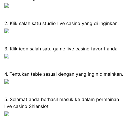
2. Klik salah satu studio live casino yang di inginkan.
3. Klik icon salah satu game live casino favorit anda
4. Tentukan table sesuai dengan yang ingin dimainkan.
5. Selamat anda berhasil masuk ke dalam permainan
live casino Shienslot