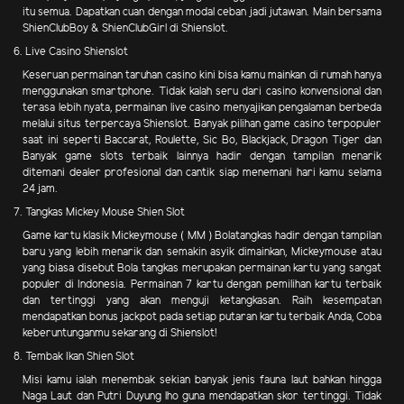
itu semua. Dapatkan cuan dengan modal ceban jadi jutawan. Main bersama
ShienClubBoy & ShienClubGirl di Shienslot.
6. Live Casino Shienslot
Keseruan permainan taruhan casino kini bisa kamu mainkan di rumah hanya
menggunakan smartphone. Tidak kalah seru dari casino konvensional dan
terasa lebih nyata, permainan live casino menyajikan pengalaman berbeda
melalui situs terpercaya Shienslot. Banyak pilihan game casino terpopuler
saat ini seperti Baccarat, Roulette, Sic Bo, Blackjack, Dragon Tiger dan
Banyak game slots terbaik lainnya hadir dengan tampilan menarik
ditemani dealer profesional dan cantik siap menemani hari kamu selama
24 jam.
7. Tangkas Mickey Mouse Shien Slot
Game kartu klasik Mickeymouse ( MM ) Bolatangkas hadir dengan tampilan
baru yang lebih menarik dan semakin asyik dimainkan, Mickeymouse atau
yang biasa disebut Bola tangkas merupakan permainan kartu yang sangat
populer di Indonesia. Permainan 7 kartu dengan pemilihan kartu terbaik
dan tertinggi yang akan menguji ketangkasan. Raih kesempatan
mendapatkan bonus jackpot pada setiap putaran kartu terbaik Anda, Coba
keberuntunganmu sekarang di Shienslot!
8. Tembak Ikan Shien Slot
Misi kamu ialah menembak sekian banyak jenis fauna laut bahkan hingga
Naga Laut dan Putri Duyung lho guna mendapatkan skor tertinggi. Tidak