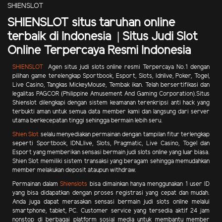
SHIENSLOT
SHIENSLOT situs taruhan online
terbaik di Indonesia | Situs Judi Slot
Online Terpercaya Resmi Indonesia
SHIENSLOT
Agen situs judi slots online resmi Terpercaya No.1 dengan
pilihan game terelengkap Sportbook, Esport, Slots, Idnlive, Poker, Togel,
Live Casino, Tangkas MickeyMouse, Tembak ikan.
Telah bersertifikasi dan
legalitas PAGCOR (Philippine Amusement And Gaming Corporation).Situs
Shienslot dilengkapi dengan sistem keamanan terenkripsi anti hack yang
terbukti aman untuk semua data member kami dan langsung dari server
utama berkecepatan tinggi sehingga bermain lebih seru.
Shien Slot
selalu menyediakan permainan dengan tampilan fitur terlengkap
seperti Sportbook, IDNLlive, Slots, Pragmatic, Live Casino, Togel dan
Esport yang memberikan sensasi bermain judi slots online yang luar biasa.
Shien Slot memiliki sistem transaksi yang beragam sehingga memudahkan
member melakukan deposit ataupun withdraw.
Permainan dalam
Shienslots
bisa dimainkan hanya menggunakan 1 user ID
yang bisa didapatkan dengan proses registrasi yang cepat dan mudah.
Anda juga dapat merasakan sensasi bermain judi slots online melalui
smartphone, tablet, PC. Customer service yang tersedia aktif 24 jam
nonstop di berbagai platform sosial media untuk membantu member